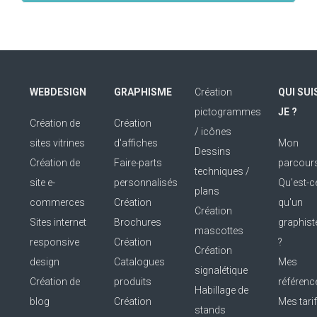
WEBDESIGN
GRAPHISME
Création
QUI SUI
pictogrammes
JE ?
Création de
Création
/ icônes
sites vitrines
d'affiches
Mon
Dessins
Création de
Faire-parts
parcour
techniques /
site e-
personnalisés
Qu'est-c
plans
commerces
Création
qu'un
Création
Sites internet
Brochures
graphist
mascottes
responsive
Création
?
Création
design
Catalogues
Mes
signalétique
Création de
produits
référenc
Habillage de
blog
Création
Mes tari
stands