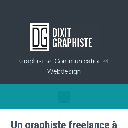
Skip to main content
Graphisme, Communication et
Webdesign
Un graphiste freelance à