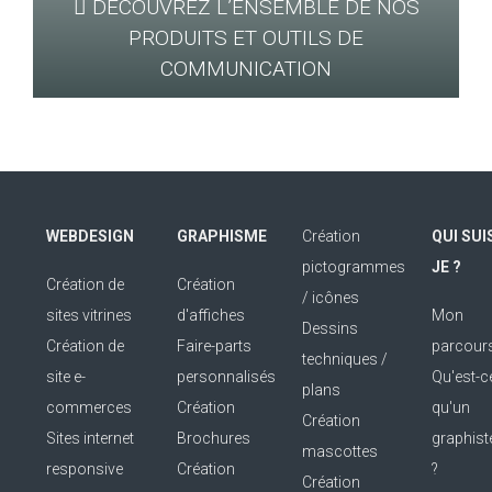
DÉCOUVREZ L’ENSEMBLE DE NOS
PRODUITS ET OUTILS DE
COMMUNICATION
WEBDESIGN
GRAPHISME
Création
QUI SUI
pictogrammes
JE ?
Création de
Création
/ icônes
sites vitrines
d'affiches
Mon
Dessins
Création de
Faire-parts
parcour
techniques /
site e-
personnalisés
Qu'est-c
plans
commerces
Création
qu'un
Création
Sites internet
Brochures
graphist
mascottes
responsive
Création
?
Création