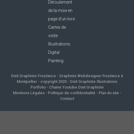
Déroulement
de la mise en
page d’un livre
Cartes de
visite
Illustrations
Digital
Painting
Dixit Graphiste Freelance
-
Graphiste Webdesigner freelance à
Montpellier
- copyright 2020 -
Dixit Graphiste Illustrations
Portfolio
-
Chaine Youtube Dixit Graphiste
Mentions Légales
-
Politique de confidentialité
-
Plan du site
-
Contact